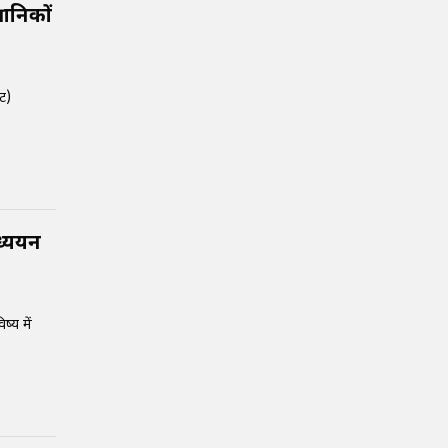
ञानिकों
्ट)
ध्ययन
्य में