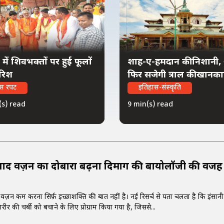
 में शिवभक्तों पर हुई फूलों
शाह-ए-हमदान की निशानी,
ारिश
फिर सजेगी त्राल की खानक
स रपट
इतिहास-संस्कृति
(s) read
9 min(s) read
 बाद वज़न का दोबारा बढ़ना दिमाग की बायोलॉजी की वजह 
ज़न कम करना सिर्फ़ इच्छाशक्ति की बात नहीं है। नई रिसर्च से पता चलता है कि इंसान
 की चर्बी को बचाने के लिए प्रोग्राम किया गया है, जिससे...