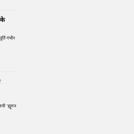
 के
र्ति गंभीर
ी
ापी ‘ह्यूमन