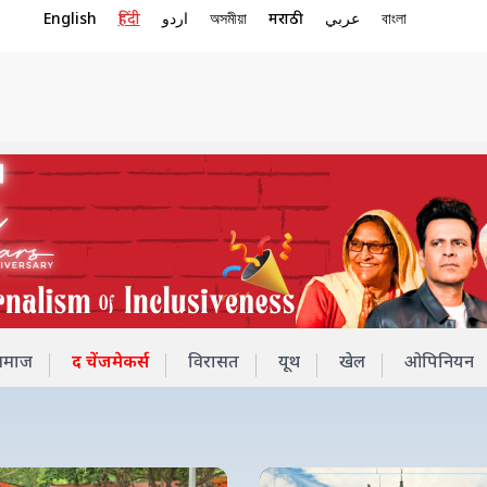
English
हिंदी
اردو
অসমীয়া
मराठी
عربي
বাংলা
समाज
द चेंजमेकर्स
विरासत
यूथ
खेल
ओपिनियन