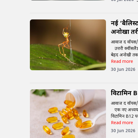
नई ‘बैलिस्ट
अनोखा तर
आवाज द वॉयस/न
उत्तरी क्वींसलैं
बेहद अनोखी तक
Read more
30 Jun 2026
विटामिन B1
आवाज द वॉयस/न
एक नए अध्ययन मे
विटामिन B12 प
Read more
30 Jun 2026