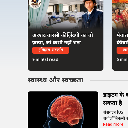
अरशद वारसी की ज़िंदगी का वो
मेवात
ज़ख्म, जो कभी नहीं भरा
की ब
इतिहास-संस्कृति
ख़ा
9 min(s) read
6 min
स्वास्थ्य और स्वच्छता
डाइटिंग के
सकता है
वॉशिंगटन [US] व
बायोलॉजिकली शरीर
Read more