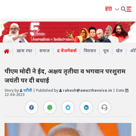
हिंदी
ख़ास रपट
समाज
द चेंजमेकर्स
विरासत
यूथ
खेल
ओप
पीएम मोदी ने ईद, अक्षय तृतीया व भगवान परशुराम
जयंती पर दी बधाई
Story by
एटीवी
| Published by
rakesh@awazthevoice.in
| Date
22-04-2023