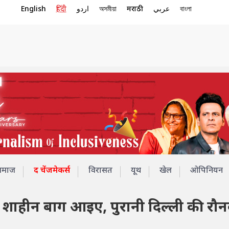
English
हिंदी
اردو
অসমীয়া
मराठी
عربي
বাংলা
समाज
द चेंजमेकर्स
विरासत
यूथ
खेल
ओपिनियन
ें शाहीन बाग आइए, पुरानी दिल्ली की रौ