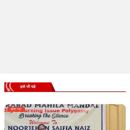
इसे भी पढ़े
ख़ास रपट