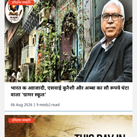
इतिहास-संस्कृति
भारत की आाजादी, एसवाई कुरैशी और अब्बा का सौ रूपये घंटा
वाला ‘ग्रामर स्कूल'
06 Aug 2026 | 9 min(s) read
इतिहास-संस्कृति