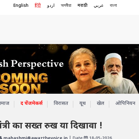
English
हिंदी
اردو
অসমীয়া
मराठी
عربي
বাংলা
समाज
द चेंजमेकर्स
विरासत
यूथ
खेल
ओपिनियन
ी मंत्री का सख्त रुख या दिखावा !
mahashmi@awazthevoice.in
| Date
18-05-2026