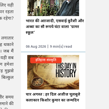
 लिए यही
 पर रहता
ीक रहेगा?
भारत की आाजादी, एसवाई कुरैशी और
अब्बा का सौ रूपये घंटा वाला ‘ग्रामर
स्कूल'
ी लगातार
यह थकाने
06 Aug 2026 | 9 min(s) read
। जब मैं
ए यही सब
इतिहास-संस्कृति
ाग हमेशा
वह मुझसे
 बिल्कुल
चार अगस्त : हर दिल अजीज चुलबुले
, और समय
कलाकार किशोर कुमार का जन्मदिन
़माने की