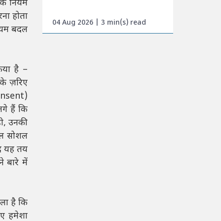
 के नियम
रना होता
04 Aug 2026 | 3 min(s) read
नियम बदल
िया है –
के ज़रिए
consent)
े हैं कि
ही, उनकी
पल सोशल
ुद यह तय
बारे में
िला है कि
िए हमेशा