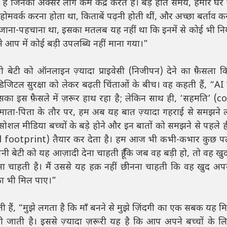
 हैं जिनकी अक्सर लोग कम कद्र करते हैं। बड़े होते समय, हमारे घर
 होमवर्क करना होता था, किताबें पढ़नी होती थीं, और अच्छा बर्ताव क
) जाना-पहचाना था, इसका मतलब यह नहीं था कि इनमें से कोई भी 
 आप में कोई बड़ी उपलब्धि नहीं माना गया।”
 बेटी को ऑनलाइन ज़्यादा प्राइवेसी (निजीपन) देने का फ़ैसला क
जिटल सुरक्षा को लेकर बढ़ती चिंताओं के बीच। वह कहती हैं, “AI 
सका इस फ़ैसले में ज़रूर हाथ रहा है; लेकिन साथ ही, ‘सहमति’ (
माता-पिता के तौर पर, हम अब यह बात ज़्यादा गहराई से समझने लग
ल मीडिया बच्चों के बड़े होने और इन बातों को समझने से पहले 
al footprint) तैयार कर देता है। हम आज भी कभी-कभार कुछ 
अपनी बेटी को यह आज़ादी देना चाहती हूँ कि जब वह बड़ी हो, तो वह ख
चाहती है। मैं उससे यह हक़ नहीं छीनना चाहती कि वह खुद अपने 
का भी मिल पाए।”
ाती हैं, “मुझे लगता है कि माँ बनने से मुझे ज़िंदगी का एक सबक यह म
 जाती है। इससे ज़्यादा ज़रूरी यह है कि आप अपने बच्चों के ल