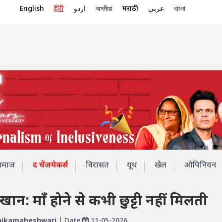
English
हिंदी
اردو
অসমীয়া
मराठी
عربي
বাংলা
समाज
द चेंजमेकर्स
विरासत
यूथ
खेल
ओपिनियन
खान: माँ होने से कभी छुट्टी नहीं मिलती
ikamaheshwari
| Date
11-05-2026