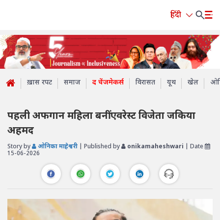
हिंदी
ख़ास रपट
समाज
द चेंजमेकर्स
विरासत
यूथ
खेल
ओप
पहली अफगान महिला बनीं एवरेस्ट विजेता जकिया
अहमद
Story by
ओनिका माहेश्वरी
| Published by
onikamaheshwari
| Date
15-06-2026