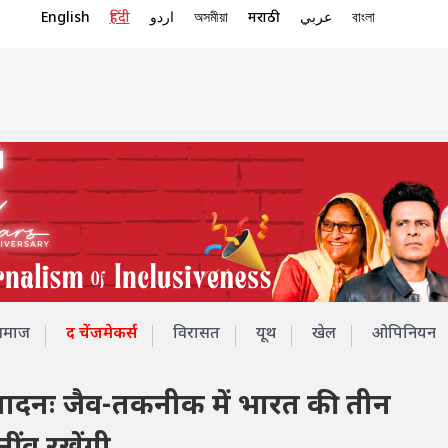
English
हिंदी
اردو
অসমীয়া
मराठी
عربي
বাংলা
समाज
द चेंजमेकर्स
विरासत
यूथ
खेल
ओपिनियन
ादनः जैव-तकनीक में भारत की तीन