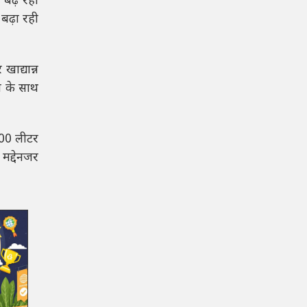
 बढ़ रही
बढ़ा रही
ाद्यान्न
ा के साथ
000 लीटर
मद्देनजर