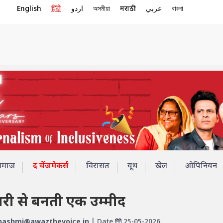
English
हिंदी
اردو
অসমীয়া
मराठी
عربي
বাংলা
समाज
द चेंजमेकर्स
विरासत
यूथ
खेल
ओपिनियन
री से बनती एक उम्मीद
ashmi@awazthevoice.in
| Date
25-05-2026