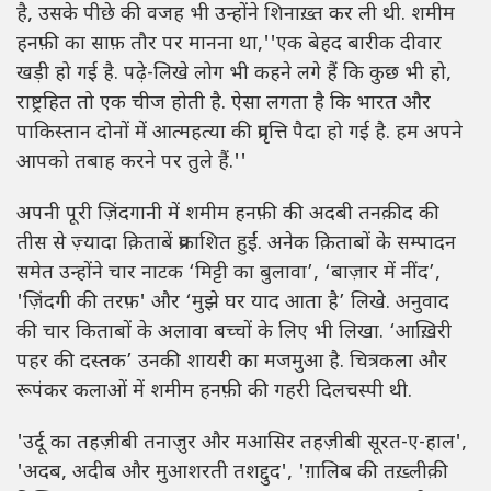
है, उसके पीछे की वजह भी उन्होंने शिनाख़्त कर ली थी. शमीम
हनफ़ी का साफ़ तौर पर मानना था,''एक बेहद बारीक दीवार
खड़ी हो गई है. पढ़े-लिखे लोग भी कहने लगे हैं कि कुछ भी हो,
राष्ट्रहित तो एक चीज होती है. ऐसा लगता है कि भारत और
पाकिस्तान दोनों में आत्महत्या की प्रवृत्ति पैदा हो गई है. हम अपने
आपको तबाह करने पर तुले हैं.''
अपनी पूरी ज़िंदगानी में शमीम हनफ़ी की अदबी तनक़ीद की
तीस से ज़्यादा क़िताबें प्रकाशित हुईं. अनेक क़िताबों के सम्पादन
समेत उन्होंने चार नाटक ‘मिट्टी का बुलावा’, ‘बाज़ार में नींद’,
'ज़िंदगी की तरफ़' और ‘मुझे घर याद आता है’ लिखे. अनुवाद
की चार किताबों के अलावा बच्चों के लिए भी लिखा. ‘आख़िरी
पहर की दस्तक’ उनकी शायरी का मजमुआ है. चित्रकला और
रूपंकर कलाओं में शमीम हनफ़ी की गहरी दिलचस्पी थी.
'उर्दू का तहज़ीबी तनाज़ुर और मआसिर तहज़ीबी सूरत-ए-हाल',
'अदब, अदीब और मुआशरती तशद्दुद', 'ग़ालिब की तख़्लीक़ी