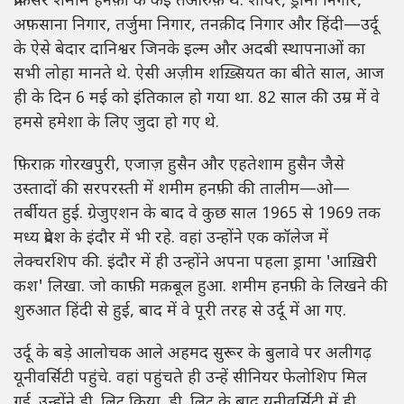
प्रोफ़ेसर शमीम हनफ़ी के कई तआरुफ़ थे. शायर, ड्रामा निगार,
अफ़साना निगार, तर्जुमा निगार, तनक़ीद निगार और हिंदी—उर्दू
के ऐसे बेदार दानिश्वर जिनके इल्म और अदबी स्थापनाओं का
सभी लोहा मानते थे. ऐसी अज़ीम शख़्सियत का बीते साल, आज
ही के दिन 6 मई को इंतिकाल हो गया था. 82 साल की उम्र में वे
हमसे हमेशा के लिए जुदा हो गए थे.
फ़िराक़ गोरखपुरी, एजाज़ हुसैन और एहतेशाम हुसैन जैसे
उस्तादों की सरपरस्ती में शमीम हनफ़ी की तालीम—ओ—
तर्बीयत हुई. ग्रेजुएशन के बाद वे कुछ साल 1965 से 1969 तक
मध्य प्रदेश के इंदौर में भी रहे. वहां उन्होंने एक कॉलेज में
लेक्चरशिप की. इंदौर में ही उन्होंने अपना पहला ड्रामा 'आख़िरी
कश' लिखा. जो काफ़ी मक़बूल हुआ. शमीम हनफ़ी के लिखने की
शुरुआत हिंदी से हुई, बाद में वे पूरी तरह से उर्दू में आ गए.
उर्दू के बड़े आलोचक आले अहमद सुरूर के बुलावे पर अलीगढ़
यूनीवर्सिटी पहुंचे. वहां पहुंचते ही उन्हें सीनियर फेलोशिप मिल
गई. उन्होंने डी. लिट किया. डी. लिट के बाद यूनीवर्सिटी में ही