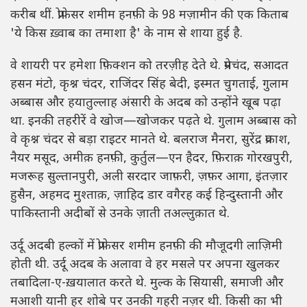
करीब थीं. प्रोफ़ेसर शमीम हनफ़ी के 98 मज़ामीन की एक किताब
'ये किस ख़्वाब का तमाशा है' के नाम से शाया हुई है.
वे शायरी पर हमेशा फ़िक्शन को तरज़ीह देते थे. प्रेमचंद, सआदत
हसन मंटो, कृश्न चंदर, राजिंदर सिंह बेदी, इस्मत चुगताई, गुलाम
अब्बास और हयातुल्लाह अंसारी के अदब को उन्होंने खूब पढ़ा
था. इनकी तहरीरें वे खोज—खोजकर पढ़ते थे. गुलाम अब्बास को
वे कृश्न चंदर से बड़ा राइटर मानते थे. बलराज मैनरा, सुरेंद्र प्रकाश,
नैयर मसूद, अमीक़ हनफ़ी, कुर्तुल—एन हैदर, फ़िराक़ गोरखपुरी,
मजरूह सुल्तानपुरी, अली सरदार जाफ़री, ज़फ़र आगा, इंतज़ार
हुसैन, अहमद मुश्ताक़, ज़ाहिद डार वगैरह कई हिन्दुस्तानी और
पाकिस्तानी अदीबों से उनके ज़ाती तअल्लुक़ात थे.
उर्दू अदबी हल्कों में प्रोफ़ेसर शमीम हनफ़ी की मौजूदगी लाज़िमी
होती थी. उर्दू अदब के अलावा वे हर मसले पर अपना खुलकर
तबादिला-ए-ख़यालात करते थे. मुल्क के सियासी, समाजी और
मआशी यानी हर शोबे पर उनकी गहरी नज़र थी. किसी का भी