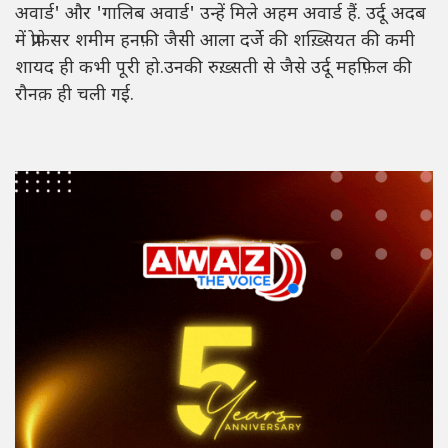
अवार्ड' और 'गालिब अवार्ड' उन्हें मिले अहम अवार्ड हैं. उर्दू अदब
में प्रोफ़ेसर शमीम हनफ़ी जैसी आला दर्जे की शख़्सियत की कमी
शायद ही कभी पूरी हो.उनकी रुख़्सती से जैसे उर्दू महफ़िल की
रौनक़ ही चली गई.