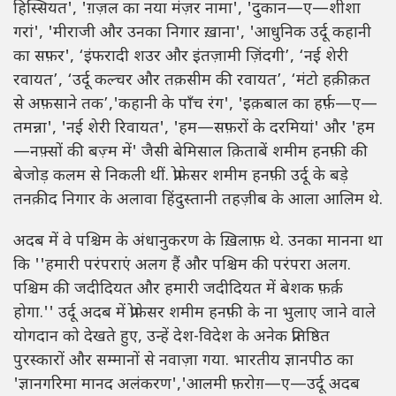
हिस्सियत', 'ग़ज़ल का नया मंज़र नामा', 'दुकान—ए—शीशा
गरां', 'मीराजी और उनका निगार ख़ाना', 'आधुनिक उर्दू कहानी
का सफ़र', ‘इंफरादी शउर और इंतज़ामी ज़िंदगी’, ‘नई शेरी
रवायत’, ‘उर्दू कल्चर और तक़सीम की रवायत’, ‘मंटो हक़ीक़त
से अफ़साने तक’,'कहानी के पाँच रंग', 'इक़बाल का हर्फ़—ए—
तमन्ना', 'नई शेरी रिवायत', 'हम—सफ़रों के दरमियां' और 'हम
—नफ़्सों की बज़्म में' जैसी बेमिसाल क़िताबें शमीम हनफ़ी की
बेजोड़ कलम से निकली थीं. प्रोफ़ेसर शमीम हनफ़ी उर्दू के बड़े
तनक़ीद निगार के अलावा हिंदुस्तानी तहज़ीब के आला आलिम थे.
अदब में वे पश्चिम के अंधानुकरण के ख़िलाफ़ थे. उनका मानना था
कि ''हमारी परंपराएं अलग हैं और पश्चिम की परंपरा अलग.
पश्चिम की जदीदियत और हमारी जदीदियत में बेशक फ़र्क़
होगा.'' उर्दू अदब में प्रोफ़ेसर शमीम हनफ़ी के ना भुलाए जाने वाले
योगदान को देखते हुए, उन्हें देश-विदेश के अनेक प्रतिष्ठित
पुरस्कारों और सम्मानों से नवाज़ा गया. भारतीय ज्ञानपीठ का
'ज्ञानगरिमा मानद अलंकरण','आलमी फ़रोग़—ए—उर्दू अदब