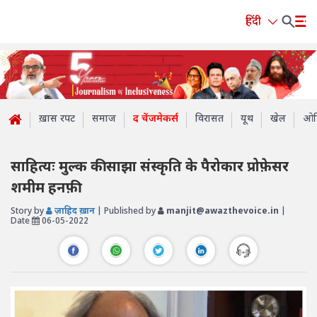
हिंदी
ख़ास रपट
समाज
द चेंजमेकर्स
विरासत
यूथ
खेल
ओप
साहित्यः मुल्क की साझा संस्कृति के पैरोकार प्रोफ़ेसर
शमीम हनफ़ी
Story by
ज़ाहिद ख़ान
| Published by
manjit@awazthevoice.in
|
Date
06-05-2022