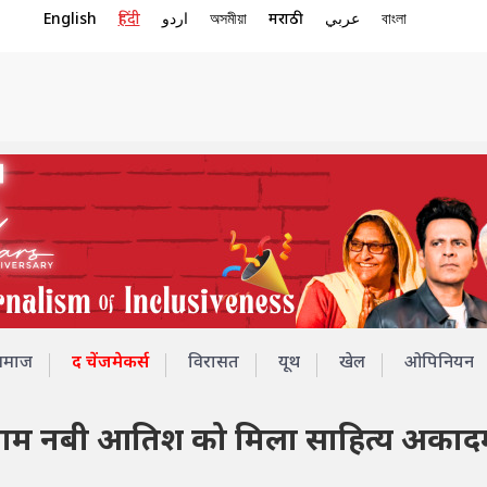
English
हिंदी
اردو
অসমীয়া
मराठी
عربي
বাংলা
समाज
द चेंजमेकर्स
विरासत
यूथ
खेल
ओपिनियन
ान गुलाम नबी आतिश को मिला साहित्य अकाद