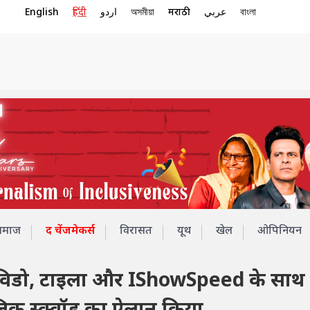
English
हिंदी
اردو
অসমীয়া
मराठी
عربي
বাংলা
समाज
द चेंजमेकर्स
विरासत
यूथ
खेल
ओपिनियन
 डेविडो, टाइला और IShowSpeed ​​के साथ