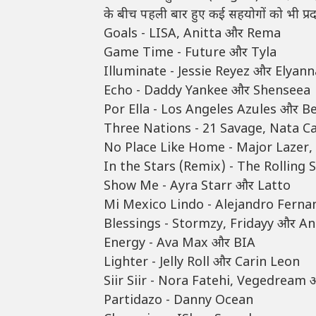
के बीच पहली बार हुए कई सहयोगों को भी प्रदर्शि
Goals - LISA, Anitta और Rema
Game Time - Future और Tyla
Illuminate - Jessie Reyez और Elyann
Echo - Daddy Yankee और Shenseea
Por Ella - Los Angeles Azules और B
Three Nations - 21 Savage, Nata 
No Place Like Home - Major Lazer,
In the Stars (Remix) - The Rolling 
Show Me - Ayra Starr और Latto
Mi Mexico Lindo - Alejandro Ferna
Blessings - Stormzy, Fridayy और An
Energy - Ava Max और BIA
Lighter - Jelly Roll और Carin Leon
Siir Siir - Nora Fatehi, Vegedream
Partidazo - Danny Ocean