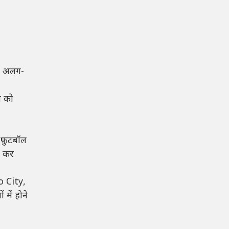
की अलग-
ा को
 फ़ुटबॉल
म कर
o City,
में होने