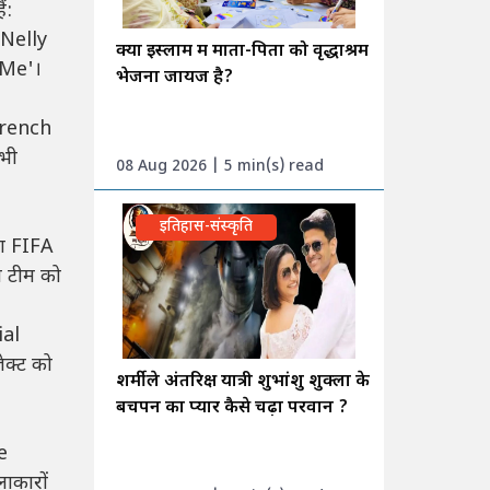
ं:
Nelly
क्या इस्लाम में माता-पिता को वृद्धाश्रम
 Me'।
भेजना जायज है?
French
 भी
08 Aug 2026 | 5 min(s) read
इतिहास-संस्कृति
़ा FIFA
त टीम को
ial
ेक्ट को
शर्मीले अंतरिक्ष यात्री शुभांशु शुक्ला के
बचपन का प्यार कैसे चढ़ा परवान ?
e
ाकारों