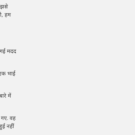
ुझसे
ो, हम
ी गई मदद
ो एक भाई
रे में
आ गए. वह
ुई नहीं