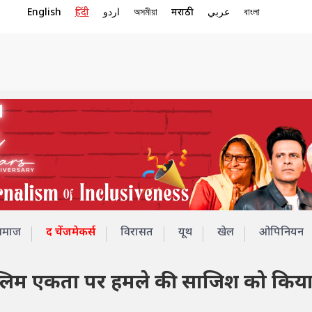
English
हिंदी
اردو
অসমীয়া
मराठी
عربي
বাংলা
समाज
द चेंजमेकर्स
विरासत
यूथ
खेल
ओपिनियन
ू-मुस्लिम एकता पर हमले की साजिश को किय