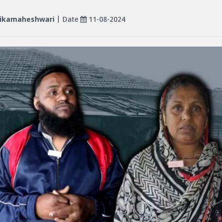
ikamaheshwari
| Date
11-08-2024