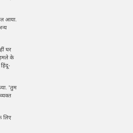
याल आया.
अन्य
हीं घर
हमले के
हिंदू-
िया. 'तुम
व्यक्त
के लिए