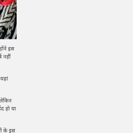
होंने इस
ष नहीं
यहां
. लेकिन
ईद हो या
ों के इस