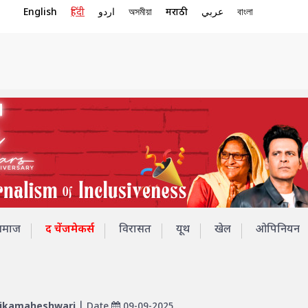
English
हिंदी
اردو
অসমীয়া
मराठी
عربي
বাংলা
समाज
द चेंजमेकर्स
विरासत
यूथ
खेल
ओपिनियन
ikamaheshwari
| Date
09-09-2025