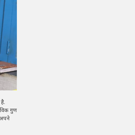
है.
भाविक गुण
 अपने