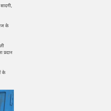
 सादगी,
आज के
ाली
ा प्रदान
ं के