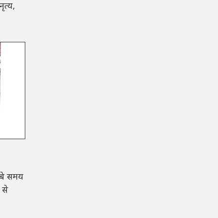
ृत्य,
ंबे समय
 से