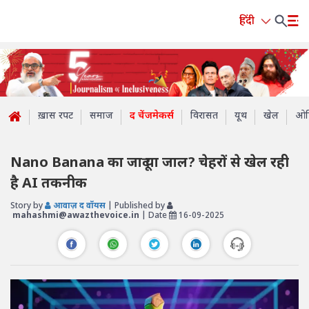
हिंदी
ख़ास रपट
समाज
द चेंजमेकर्स
विरासत
यूथ
खेल
ओप
Nano Banana का जादू या जाल? चेहरों से खेल रही
है AI तकनीक
Story by
आवाज़ द वॉयस
| Published by
mahashmi@awazthevoice.in
| Date
16-09-2025