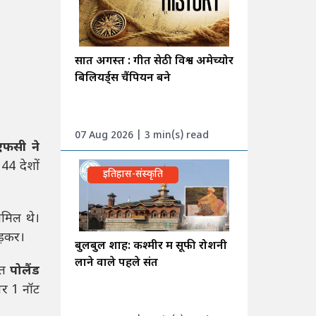
सात अगस्त : गीत सेठी विश्व अमेच्योर
बिलियर्ड्स चैंपियन बने
07 Aug 2026 | 3 min(s) read
एफसी ने
 44 देशों
इतिहास-संस्कृति
ामिल थे।
ड़कर।
बुलबुल शाह: कश्मीर में सूफी रोशनी
लाने वाले पहले संत
ोत
पोलैंड
 पर 1 नॉट