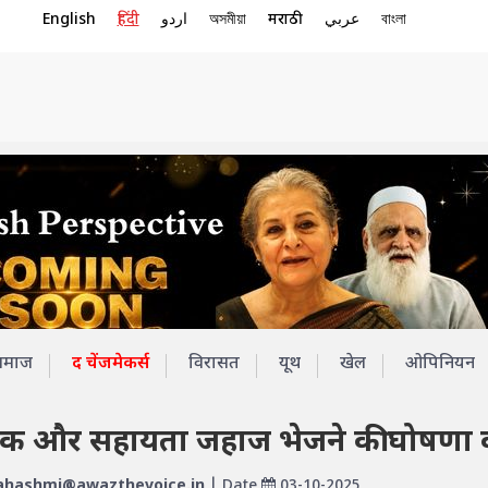
English
हिंदी
اردو
অসমীয়া
मराठी
عربي
বাংলা
समाज
द चेंजमेकर्स
विरासत
यूथ
खेल
ओपिनियन
 एक और सहायता जहाज भेजने की घोषणा 
hashmi@awazthevoice.in
| Date
03-10-2025