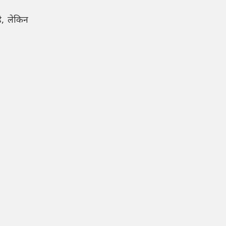
ै, लेकिन