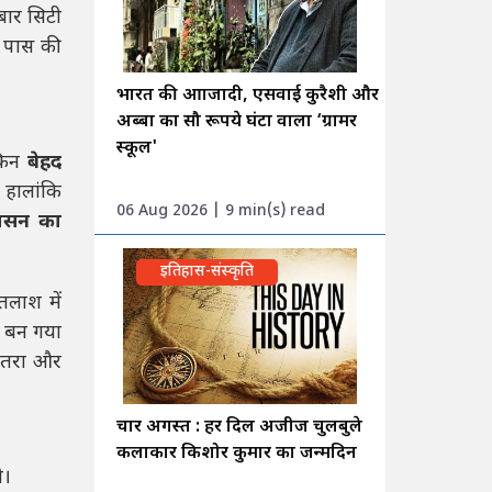
ीबार सिटी
े पास की
भारत की आाजादी, एसवाई कुरैशी और
अब्बा का सौ रूपये घंटा वाला ‘ग्रामर
स्कूल'
ेकिन
बेहद
 हालांकि
06 Aug 2026 | 9 min(s) read
वासन का
इतिहास-संस्कृति
तलाश में
क बन गया
खतरा और
चार अगस्त : हर दिल अजीज चुलबुले
कलाकार किशोर कुमार का जन्मदिन
ी।