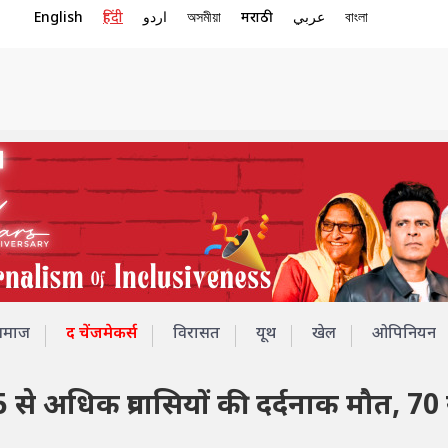
English
हिंदी
اردو
অসমীয়া
मराठी
عربي
বাংলা
समाज
द चेंजमेकर्स
विरासत
यूथ
खेल
ओपिनियन
े अधिक प्रवासियों की दर्दनाक मौत, 70 