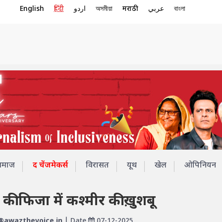
English
हिंदी
اردو
অসমীয়া
मराठी
عربي
বাংলা
समाज
द चेंजमेकर्स
विरासत
यूथ
खेल
ओपिनियन
ी की फिजा में कश्मीर की ख़ुशबू
@awazthevoice.in
| Date
07-12-2025