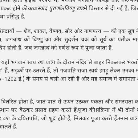
शेषता होती है.इसी परंपरा में, भगवान जगन्नाथ की बड़ी और करुणाम
 प्रकट होने की कथा
स्कंद पुराण
के
विष्णु खंड
में विस्तार से दी गई है, जि
ा प्रसिद्ध है.
ख संप्रदायों — शैव, शाक्त, वैष्णव, सौर और गाणपत्य — को एक सूत्र म
, जगन्नाथ को विष्णु का और सुदर्शन चक्र को सूर्य का प्रतीक म
 दिन होती है, जब जगन्नाथ को गणेश रूप में पूजा जाता है.
हाँ भगवान स्वयं रथ यात्रा के दौरान मंदिर से बाहर निकलकर भक्तो
 हैं, सड़कों पर उतरते हैं, तो गजपति राजा स्वयं झाड़ू लेकर उनका म
175–1202 ई.) के समय से चली आ रही है और यह समाज में समानता
ाद वितरित होता है, जात-पात से ऊपर उठकर एकता और समरसता क
ान पर बैठकर प्रसाद ग्रहण करते हैं.पूजा की प्रक्रिया में भी दोनों
ंश के दयितपति, जो शूद्र होते हैं, मिलकर पूजा करते हैं.स्नान यात्
ालते हैं.