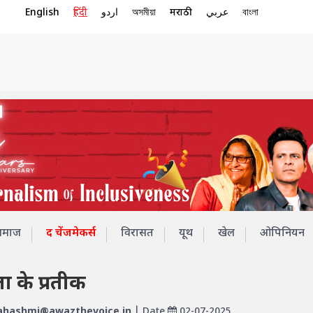
English
हिंदी
اردو
অসমীয়া
मराठी
عربي
বাংলা
समाज
द चेंजमेकर्स
विरासत
यूथ
खेल
ओपिनियन
ता के प्रतीक
hashmi@awazthevoice.in
| Date
02-07-2025