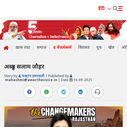
हिंदी
ख़ास रपट
समाज
द चेंजमेकर्स
विरासत
यूथ
खेल
ओप
अब्दुल सलाम जौहर
Story by
फरहान इसराइली
| Published by
mahashmi@awazthevoice.in
| Date
16-09-2025