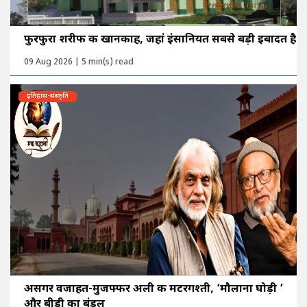
फुरफुरा शरीफ की खानकाह, जहां इंसानियत सबसे बड़ी इबादत है
09 Aug 2026 | 5 min(s) read
इतिहास-संस्कृति
असगर वजाहत-मुजफ्फर अली की मटरगश्ती, ‘मौलाना घोड़ी ’
और बीड़ी का बंडल