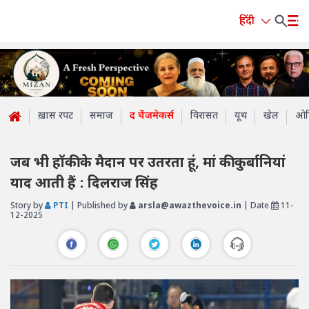
हिंदी
ख़ास रपट
समाज
द चेंजमेकर्स
विरासत
यूथ
खेल
ओप
जब भी हॉकी के मैदान पर उतरता हूं, मां की कुर्बानियां
याद आती हैं : दिलराज सिंह
Story by
PTI
| Published by
arsla@awazthevoice.in
| Date
11-
12-2025