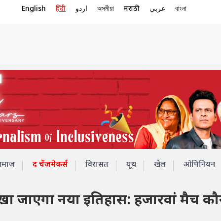
English
हिंदी
اردو
অসমীয়া
मराठी
عربي
বাংলা
समाज
द चेंजमेकर्स
विरासत
यूथ
खेल
ओपिनियन
िखा जाएगा नया इतिहास: हजारवां मैच क