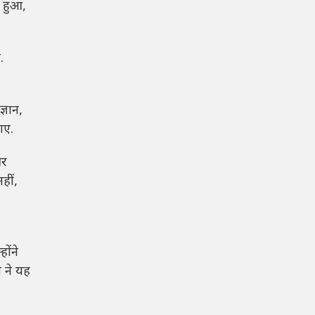
 हुआ,
.
्ञान,
गए.
और
हीं,
ोंने
ा ने यह