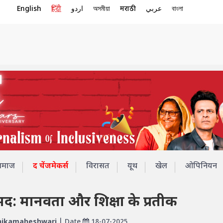
English
हिंदी
اردو
অসমীয়া
मराठी
عربي
বাংলা
समाज
द चेंजमेकर्स
विरासत
यूथ
खेल
ओपिनियन
अहमद: मानवता और शिक्षा के प्रतीक
ikamaheshwari
| Date
18-07-2025