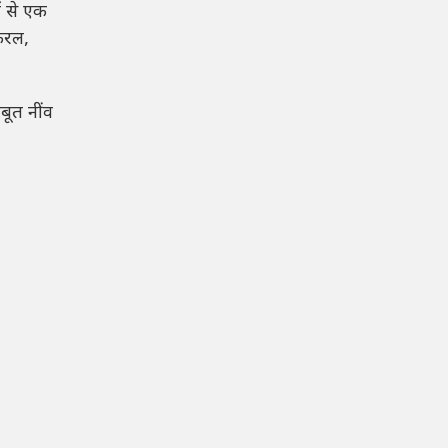
ें से एक
ेरल,
बूत नींव