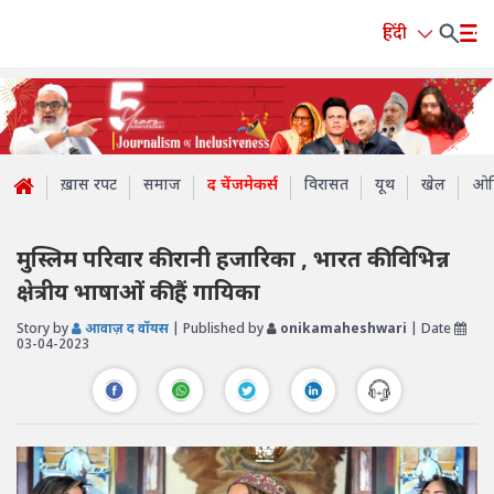
हिंदी
ख़ास रपट
समाज
द चेंजमेकर्स
विरासत
यूथ
खेल
ओप
मुस्लिम परिवार की रानी हजारिका , भारत की विभिन्न
क्षेत्रीय भाषाओं की हैं गायिका
Story by
आवाज़ द वॉयस
| Published by
onikamaheshwari
| Date
03-04-2023