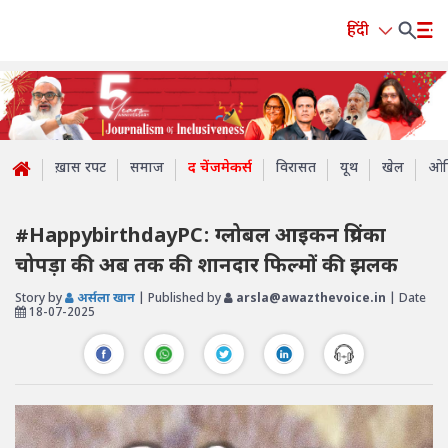
हिंदी
ख़ास रपट
समाज
द चेंजमेकर्स
विरासत
यूथ
खेल
ओप
#HappybirthdayPC: ग्लोबल आइकन प्रियंका
चोपड़ा की अब तक की शानदार फिल्मों की झलक
Story by
अर्सला खान
| Published by
arsla@awazthevoice.in
| Date
18-07-2025