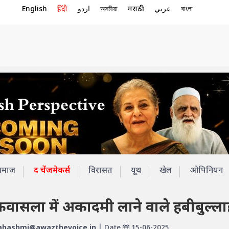
English
हिंदी
اردو
অসমীয়া
मराठी
عربي
বাংলা
समाज
द चेंजमेकर्स
विरासत
यूथ
खेल
ओपिनियन
वासला में अकादमी लाने वाले हबीबुल्ला
hashmi@awazthevoice.in
| Date
15-06-2025