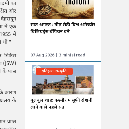
कादमी का
क्षित और
देहरादून
सात अगस्त : गीत सेठी विश्व अमेच्योर
ा में एक
बिलियर्ड्स चैंपियन बने
1955 में
ी थी."
 डिफेंस
07 Aug 2026 | 3 min(s) read
ंग (JSW)
े के पास
इतिहास-संस्कृति
ं के कारण
्यालय के
बुलबुल शाह: कश्मीर में सूफी रोशनी
लाने वाले पहले संत
न प्राप्त