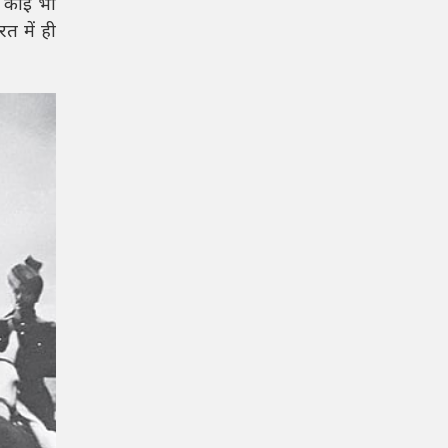
ि कोई भी
त में ही