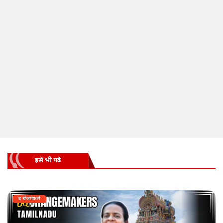
इसे भी पढ़े
द चेंजमेकर्स