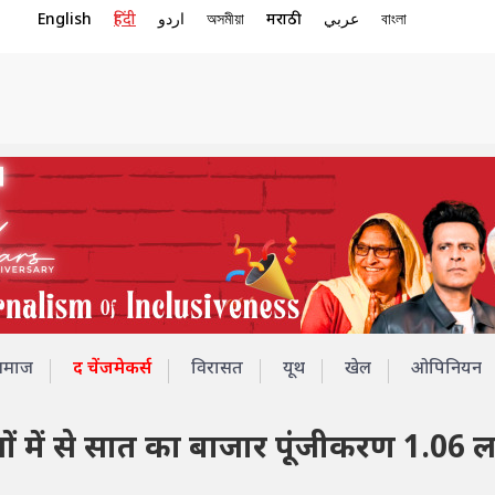
English
हिंदी
اردو
অসমীয়া
मराठी
عربي
বাংলা
समाज
द चेंजमेकर्स
विरासत
यूथ
खेल
ओपिनियन
ियों में से सात का बाजार पूंजीकरण 1.06 