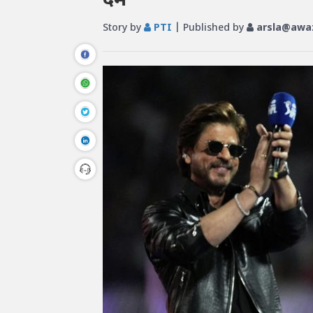
दम
Story by
PTI
| Published by
arsla@awaz