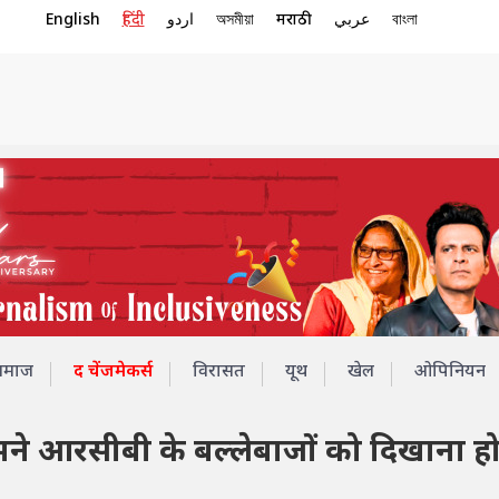
English
हिंदी
اردو
অসমীয়া
मराठी
عربي
বাংলা
समाज
द चेंजमेकर्स
विरासत
यूथ
खेल
ओपिनियन
ामने आरसीबी के बल्लेबाजों को दिखाना ह