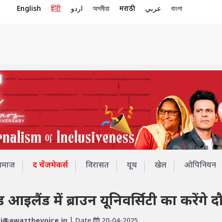
English
हिंदी
اردو
অসমীয়া
मराठी
عربي
বাংলা
समाज
द चेंजमेकर्स
विरासत
यूथ
खेल
ओपिनियन
ोड आइलैंड में ब्राउन यूनिवर्सिटी का करेंगे द
@awazthevoice.in
| Date
20-04-2025