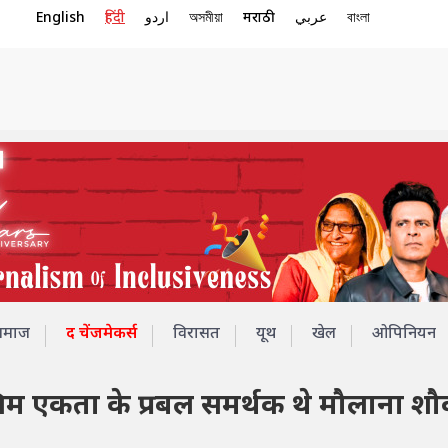
English
हिंदी
اردو
অসমীয়া
मराठी
عربي
বাংলা
समाज
द चेंजमेकर्स
विरासत
यूथ
खेल
ओपिनियन
ुस्लिम एकता के प्रबल समर्थक थे मौलाना 