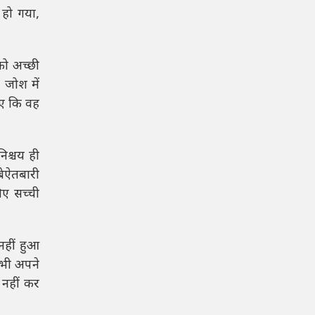
 हो गया,
को अच्छी
 जोश में
िए कि वह
िश्चय ही
ेऐतबारी
िए सच्ची
नहीं हुआ
कभी अपने
 नहीं कर