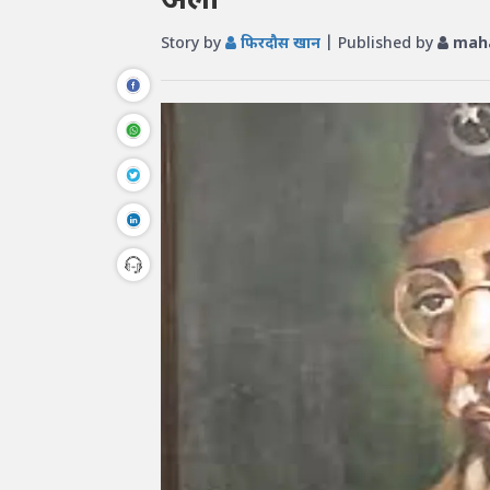
अली
Story by
फिरदौस खान
| Published by
mah