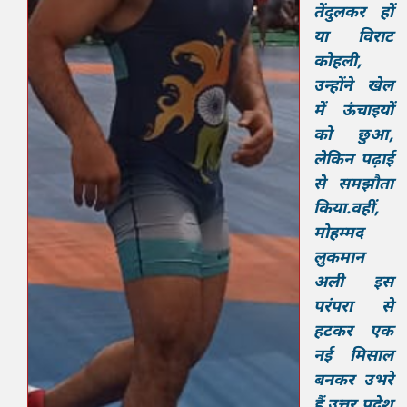
तेंदुलकर हों
या विराट
कोहली,
उन्होंने खेल
में ऊंचाइयों
को छुआ,
लेकिन पढ़ाई
से समझौता
किया.वहीं,
मोहम्मद
लुकमान
अली इस
परंपरा से
हटकर एक
नई मिसाल
बनकर उभरे
हैं.उत्तर प्रदेश