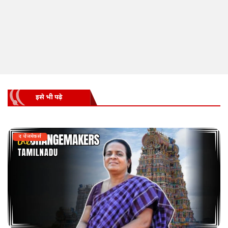
इसे भी पढ़े
द चेंजमेकर्स