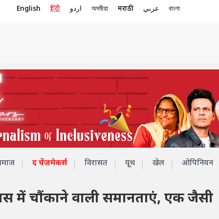
English
हिंदी
اردو
অসমীয়া
मराठी
عربي
বাংলা
समाज
द चेंजमेकर्स
विरासत
यूथ
खेल
ओपिनियन
ास में चौंकाने वाली समानताएं, एक जैसी