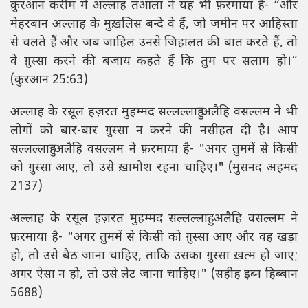
क़ुरआन करीम में अल्लाह तआला ने यह भी फ़रमाया है- “और
मेहरबान अल्लाह के मुख़लिस बन्दे वे हैं, जो ज़मीन पर आहिस्ता
से चलते हैं और जब जाहिल उनसे जिहालत की बात करते हैं, तो
वे ग़ुस्सा करने की बजाय कहते हैं कि तुम पर सलाम हो।“
(क़ुरआन 25:63)
अल्लाह के रसूल हज़रत मुहम्मद सल्लल्लाहु अलैहि वसल्लम ने भी
लोगों को बार-बार ग़ुस्सा न करने की नसीहत दी है। आप
सल्लल्लाहु अलैहि वसल्लम ने फ़रमाया है- "अगर तुममें से किसी
को ग़ुस्सा आए, तो उसे ख़ामोश रहना चाहिए।" (मुसनद अहमद
2137)
अल्लाह के रसूल हज़रत मुहम्मद सल्लल्लाहु अलैहि वसल्लम ने
फ़रमाया है- "अगर तुममें से किसी को ग़ुस्सा आए और वह खड़ा
हो, तो उसे बैठ जाना चाहिए, ताकि उसका ग़ुस्सा ख़त्म हो जाए;
अगर ऐसा न हो, तो उसे लेट जाना चाहिए।" (सहीह इब्न हिब्बान
5688)