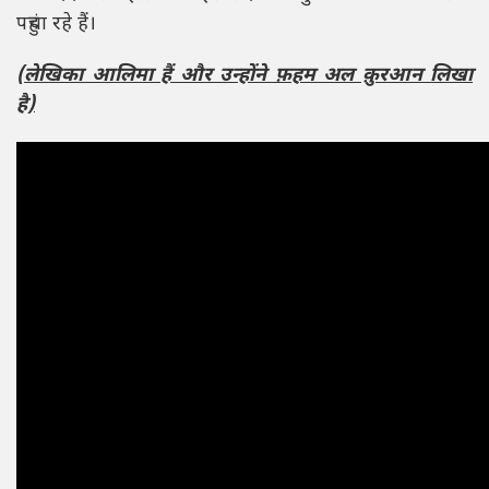
पहुंचा रहे हैं।
(लेखिका आलिमा हैं और उन्होंने फ़हम अल क़ुरआन लिखा
है)