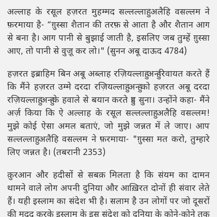
अल्लाह के रसूल हज़रत मुहम्मद सल्लल्लाहु अलैहि वसल्लम ने
फ़रमाया है- “ग़ुस्सा शैतान की तरफ़ से आता है और शैतान आग
से बना है। आग पानी से बुझाई जाती है, इसलिए जब तुम्हें ग़ुस्सा
आए, तो पानी से वुज़ू कर लो।" (सुनन अबू दाऊद 4784)
हज़रत इब्राहिम बिन अबू अब्लाह रज़ियल्लाहु अन्हु रिवायत करते हैं
कि मैंने हज़रत उम्मे दरदा रज़ियल्लाहु अन्हु को हज़रत अबू दरदा
रज़ियल्लाहु अन्हु के हवाले से बयान करते हुए सुना। उन्होंने कहा- मैंने
अर्ज़ किया कि ऐ अल्लाह के रसूल सल्लल्लाहु अलैहि वसल्लम!
मुझे कोई ऐसा अमल बताएं, जो मुझे जन्नत में ले जाए। आप
सल्लल्लाहु अलैहि वसल्लम ने फ़रमाया- "ग़ुस्सा मत करो, तुम्हारे
लिए जन्नत है। (तबरानी 2353)
क़ुरआन और हदीसों से सबक़ मिलता है कि संयम का दामन
थामने वाले लोग अपनी दुनिया और आख़िरत दोनों ही संवार लेते
हैं। यही इस्लाम का संदेश भी है। सलाम है उन लोगों पर जो दूसरों
की मदद करके इस्लाम के इस संदेश को दुनिया के कोने-कोने तक