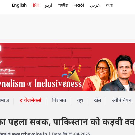
English
हिंदी
اردو
অসমীয়া
मराठी
عربي
বাংলা
समाज
द चेंजमेकर्स
विरासत
यूथ
खेल
ओपिनियन
गाम का पहला सबक, पाकिस्तान को कड़वी दव
hmi@awazthevoice.in
| Date
25-04-2025