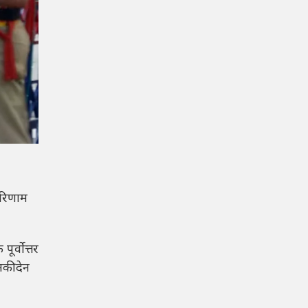
परिणाम
ूर्वोत्तर
नकी देन