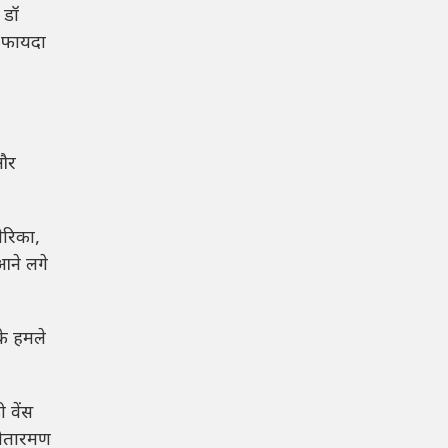
 डॉ
ा फायदा
 और
ेरिका,
 आने लगे
के हमले
 वेंस
 सीतारमण