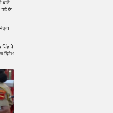
बातें
र्दे के
ेतृत्व
थ सिंह ने
ुख दिनेश