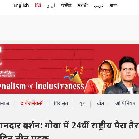
English
हिंदी
اردو
অসমীয়া
मराठी
عربي
বাংলা
समाज
द चेंजमेकर्स
विरासत
यूथ
खेल
ओपिनियन
प्रदर्शन: गोवा में 24वीं राष्ट्रीय पैरा तै