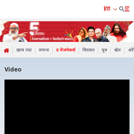
हिंदी
ख़ास रपट
समाज
द चेंजमेकर्स
विरासत
यूथ
खेल
ओप
Video